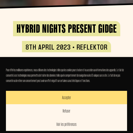
HYBRID NIGHTS PRESENT GIDGE
8TH APRIL 2023 • REFLEKTOR
DOORS • 21:30
Pour offrir les meilleures expériences, nous utilisons des technologies telles que les cookies pour stocker et/ou accéder aux informations des appareils. Le fait de
GIDGE
consentir à ces technologies nous permettra de traiter des données telles que le comportement de navigation ou les ID uniques sur ce site. Le fait de ne pas
consentir ou de retirer son consentement peut avoir un effet négatif sur certaines caractéristiques et fonctions.
GIDGE
Accepter
Gidge, duo composé de Jonatan Nilsson et Ludvig
Refuser
Stolterman, est enraciné dans la ville d’Umeå, en
Suède. Leur musique électronique est façonnée par
Voir les préférences
des enregistrements sur le terrain de la nature et est
TICKETS • 15€