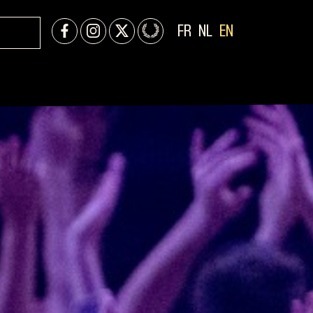
FR
NL
EN