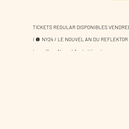
TICKETS REGULAR DISPONIBLES VENDREDI
I 🪩 NY24 / LE NOUVEL AN DU REFLEKTOR
Le meilleur Nouvel An de Liège !
Aux platines pour le voyage de 2023 vers 2
vos apéros et vos afters toute l’année, ils on