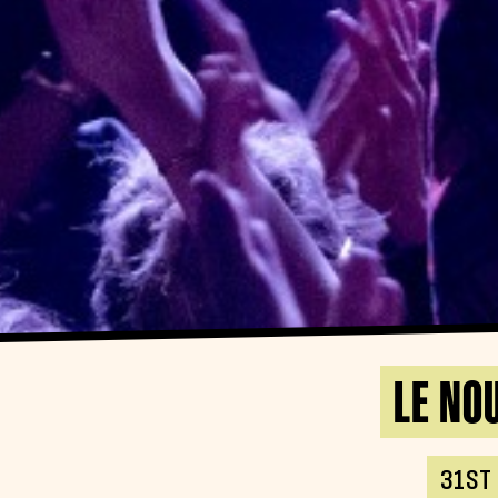
LE NO
31ST