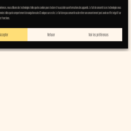
expériences, nous utilisons des technologies telles que les cookies pour stocker et/ou accéder aux informations des appareils. Le fait de consentir à ces technologies nous
nnées telles que le comportement de navigation ou les ID uniques sur ce site. Le fait de ne pas consentir ou de retirer son consentement peut avoir un effet négatif sur
 et fonctions.
Accepter
Refuser
Voir les préférences
voir enflammé
ière.