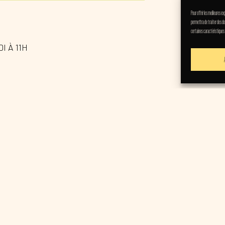
Pour offrir les meilleures 
permettra de traiter des do
certaines caractéristiques
 À 11H
024 : DAVID BODY et ARCHIBALD aka MAGGY et LOLI ! Après a
t préparé véritable best of de leurs classiques pour cette dern
PREVIOUS PAGE