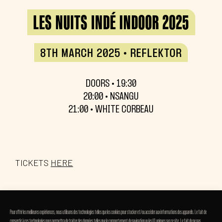
LES NUITS INDÉ INDOOR 2025
8TH MARCH 2025 • REFLEKTOR
DOORS • 19:30
20:00 • NSANGU
21:00 • WHITE CORBEAU
TICKETS
HERE
WHITE CORBEAU
Pour offrir les meilleures expériences, nous utilisons des technologies telles que les cookies pour stocker et/ou accéder aux informations des appareils. Le fait de
consentir à ces technologies nous permettra de traiter des données telles que le comportement de navigation ou les ID uniques sur ce site. Le fait de ne pas