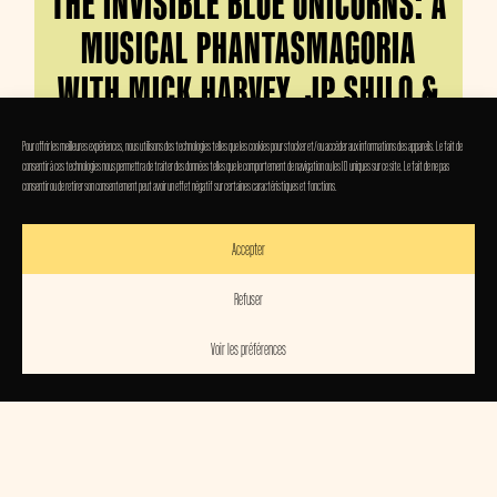
THE INVISIBLE BLUE UNICORNS: A
MUSICAL PHANTASMAGORIA
WITH MICK HARVEY, JP SHILO &
SOMETIMES WITH OTHERS
Pour offrir les meilleures expériences, nous utilisons des technologies telles que les cookies pour stocker et/ou accéder aux informations des appareils. Le fait de
consentir à ces technologies nous permettra de traiter des données telles que le comportement de navigation ou les ID uniques sur ce site. Le fait de ne pas
consentir ou de retirer son consentement peut avoir un effet négatif sur certaines caractéristiques et fonctions.
22ND MAY 2023 • REFLEKTOR
Accepter
DOORS • 19:30
Refuser
THE INVISIBLE BLUE UNICORNS: A MUSICAL
PHANTASMAGORIA WITH MICK HARVEY, JP SHILO &
Voir les préférences
SOMETIMES WITH OTHERS
TICKETS • 25€
THE INVISIBLE BLUE UNICORNS: A MUSICAL
PHANTASMAGORIA WITH MICK HARVEY, JP